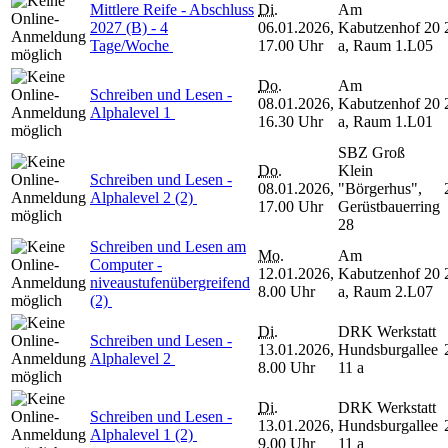
Mittlere Reife - Abschluss
Di.
Am
2027 (B) - 4
06.01.2026,
Kabutzenhof 20
Tage/Woche
17.00 Uhr
a, Raum 1.L05
Do.
Am
Schreiben und Lesen -
08.01.2026,
Kabutzenhof 20
Alphalevel 1
16.30 Uhr
a, Raum 1.L01
SBZ Groß
Do.
Klein
Schreiben und Lesen -
08.01.2026,
"Börgerhus",
Alphalevel 2 (2)
17.00 Uhr
Gerüstbauerring
28
Schreiben und Lesen am
Mo.
Am
Computer -
12.01.2026,
Kabutzenhof 20
niveaustufenübergreifend
8.00 Uhr
a, Raum 2.L07
(2)
Di.
DRK Werkstatt
Schreiben und Lesen -
13.01.2026,
Hundsburgallee
Alphalevel 2
8.00 Uhr
11 a
Di.
DRK Werkstatt
Schreiben und Lesen -
13.01.2026,
Hundsburgallee
Alphalevel 1 (2)
9.00 Uhr
11 a